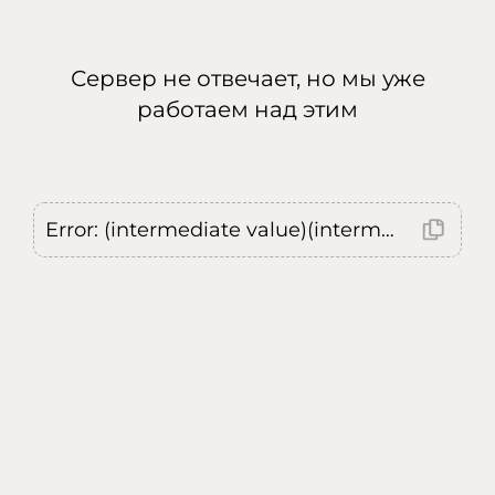
Сервер не отвечает, но мы уже
работаем над этим
Error: (intermediate value)(intermediate value)(intermediate value).replaceAll is not a function