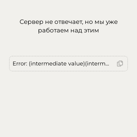
Сервер не отвечает, но мы уже
работаем над этим
Error: (intermediate value)(intermediate value)(intermediate value).replaceAll is not a function