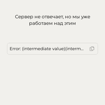
Сервер не отвечает, но мы уже
работаем над этим
Error: (intermediate value)(intermediate value)(intermediate value).replaceAll is not a function