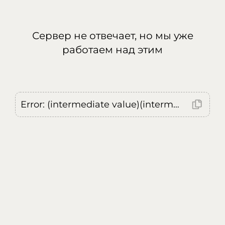
Сервер не отвечает, но мы уже
работаем над этим
Error: (intermediate value)(intermediate value)(intermediate value).replaceAll is not a function