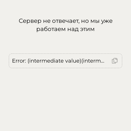
Сервер не отвечает, но мы уже
работаем над этим
Error: (intermediate value)(intermediate value)(intermediate value).replaceAll is not a function