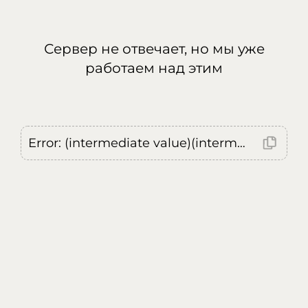
Сервер не отвечает, но мы уже
работаем над этим
Error: (intermediate value)(intermediate value)(intermediate value).replaceAll is not a function