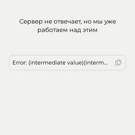
Сервер не отвечает, но мы уже
работаем над этим
Error: (intermediate value)(intermediate value)(intermediate value).replaceAll is not a function