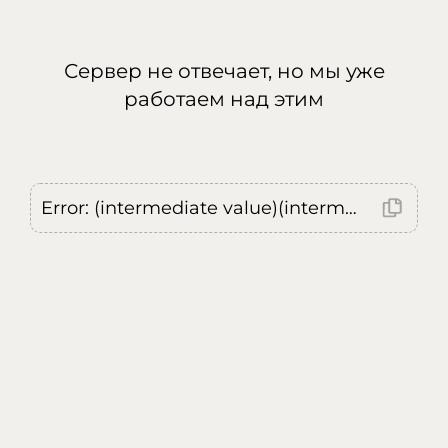
Сервер не отвечает, но мы уже
работаем над этим
Error: (intermediate value)(intermediate value)(intermediate value).replaceAll is not a function